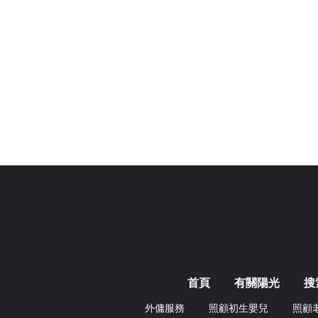
首頁
有關陽光
搜
外傭服務
照顧初生嬰兒
照顧