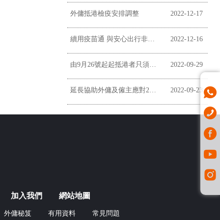
外傭抵港檢疫安排調整
2022-12-17
續用疫苗通 與安心出行非掛鉤
2022-12-16
由9月26號起起抵港者只須居家監察三日
2022-09-29
延長協助外傭及僱主應對2019冠狀病毒病疫情
2022-09-23
加入我們
網站地圖
外傭秘笈
有用資料
常見問題