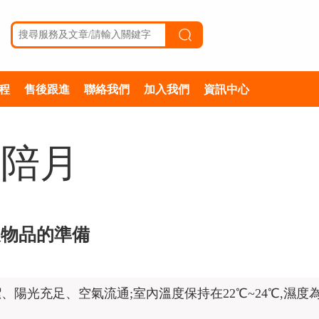
程
售後跟進
聯絡我們
加入我們
資訊中心
陪月
及物品的準備
陽光充足、空氣流通;室內溫度保持在22℃~24℃,濕度