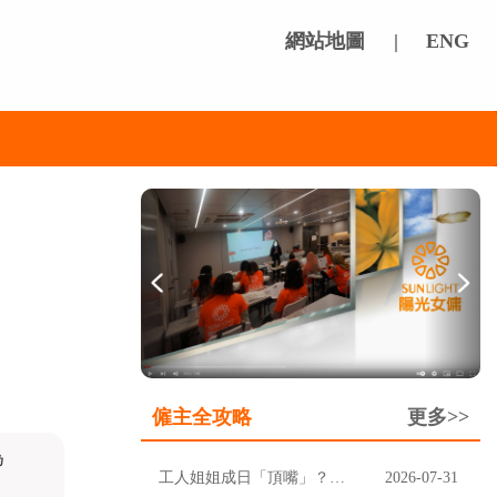
網站地圖
|
ENG
僱主全攻略
更多>>
為
工人姐姐成日「頂嘴」？先分清楚聽唔明，定係挑戰家規
2026-07-31