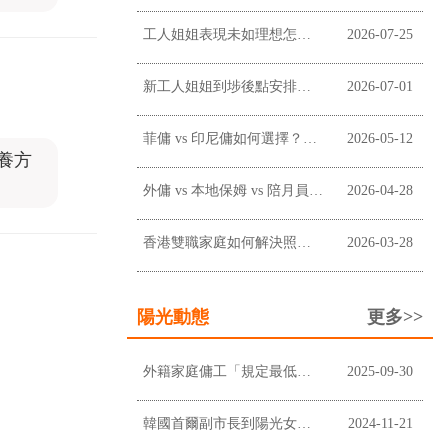
工人姐姐表現未如理想怎麼辦？僱主溝通、改善及終止合約前懶人包
2026-07-25
新工人姐姐到埗後點安排？新手僱主工作分配懶人包
2026-07-01
菲傭 vs 印尼傭如何選擇？香港僱主常見考慮因素
2026-05-12
養方
外傭 vs 本地保姆 vs 陪月員：香港家庭應如何選擇？
2026-04-28
香港雙職家庭如何解決照顧問題？請外傭是否最適合？
2026-03-28
陽光動態
更多>>
外籍家庭傭工「規定最低工資」上調至$5,100及膳食津貼維持不變
2025-09-30
韓國首爾副市長到陽光女傭中心進行企業拜訪
2024-11-21