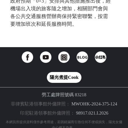
政府預期「0+3」安排與其他措施推出後，經
機場出入境的旅客隨之增加，相關部門會與
各公共交通服務營辦商保持緊密聯繫，按需
要增加班次和延長服務時間。
陽光煮提Cook
勞工處牌照號碼 83218
菲律賓駐港領事館外傭牌照：
MWOHK-2024-375-124
印尼駐港領事館外傭牌照：
98917.021.I.2026
本網頁所提供資料僅作參考用途，若因錯漏而引致任何不便或損失，陽光女傭
中心概不負責。