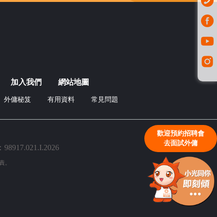
加入我們
網站地圖
外傭秘笈
有用資料
常見問題
歡迎預約招聘會
去面試外傭
7.021.I.2026
責。