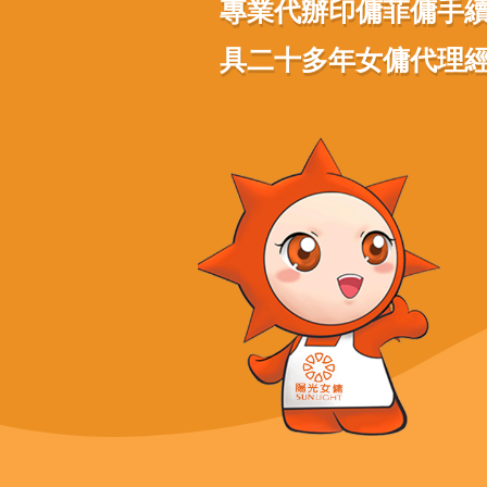
專業代辦印傭菲傭手
具二十多年女傭代理