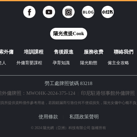
陽光煮提Cook
索外傭
培訓課程
售後跟進
服務收费
聯絡我們
老人
外傭育嬰課程
孕育知識
陽光動態
僱主全攻略
勞工處牌照號碼 83218
牌照：MWOHK-2024-375-124
印尼駐港領事館外傭牌照：9891
|
網頁所提供資料僅作參考用途，若因錯漏而引致任何不便或損失，陽光女傭中心概不負
使用條款
私隱政策聲明
|
© 2024 陽光網（亞洲）科技有限公司 版權所有