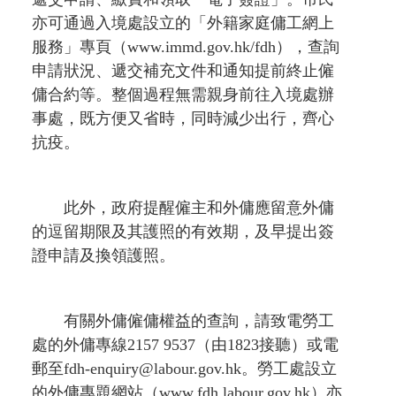
亦可通過入境處設立的「外籍家庭傭工網上
服務」專頁（www.immd.gov.hk/fdh），查詢
申請狀況、遞交補充文件和通知提前終止僱
傭合約等。整個過程無需親身前往入境處辦
事處，既方便又省時，同時減少出行，齊心
抗疫。
此外，政府提醒僱主和外傭應留意外傭
的逗留期限及其護照的有效期，及早提出簽
證申請及換領護照。
有關外傭僱傭權益的查詢，請致電勞工
處的外傭專線2157 9537（由1823接聽）或電
郵至
fdh-enquiry@labour.gov.hk
。勞工處設立
的外傭專題網站（www.fdh.labour.gov.hk）亦