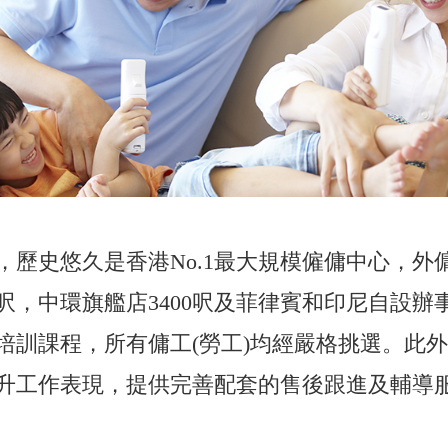
年，歷史悠久是香港No.1最大規模僱傭中心，
呎，中環旗艦店3400呎及菲律賓和印尼自設辦
培訓課程，所有傭工(勞工)均經嚴格挑選。此
升工作表現，提供完善配套的售後跟進及輔導