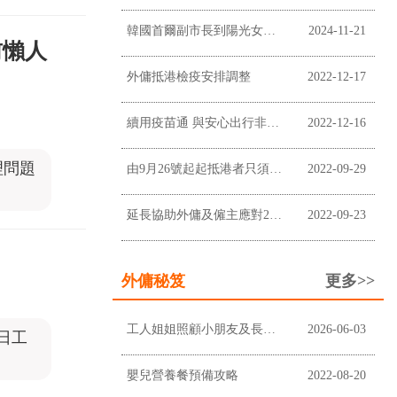
韓國首爾副市長到陽光女傭中心進行企業拜訪
2024-11-21
前懶人
外傭抵港檢疫安排調整
2022-12-17
續用疫苗通 與安心出行非掛鉤
2022-12-16
理問題
由9月26號起起抵港者只須居家監察三日
2022-09-29
延長協助外傭及僱主應對2019冠狀病毒病疫情
2022-09-23
外傭秘笈
更多>>
工人姐姐照顧小朋友及長者：家居安全與日常應變清單
2026-06-03
日工
嬰兒營養餐預備攻略
2022-08-20