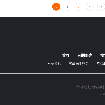
1
2
3
4
5
首頁
有關陽光
搜
外傭服務
照顧初生嬰兒
照顧
菲律賓駐港領事館外傭
本