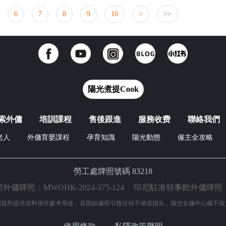
6
7
8
9
10
>
>>
陽光煮提Cook
索外傭
培訓課程
售後跟進
服務收费
聯絡我們
老人
外傭育嬰課程
孕育知識
陽光動態
僱主全攻略
勞工處牌照號碼 83218
牌照：MWOHK-2024-375-124
印尼駐港領事館外傭牌照：9891
|
網頁所提供資料僅作參考用途，若因錯漏而引致任何不便或損失，陽光女傭中心概不負