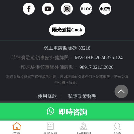
陽光煮提Cook
勞工處牌照號碼 83218
菲律賓駐港領事館外傭牌照：
MWOHK-2024-375-124
印尼駐港領事館外傭牌照：
98917.021.I.2026
本網頁所提供資料僅作參考用途，若因錯漏而引致任何不便或損失，陽光女傭
中心概不負責。
使用條款
私隱政策聲明
|
© 2024 陽光網（亞洲）科技有限公司 版權所有
即時咨詢
首頁
搜尋女傭
外傭培訓
我的