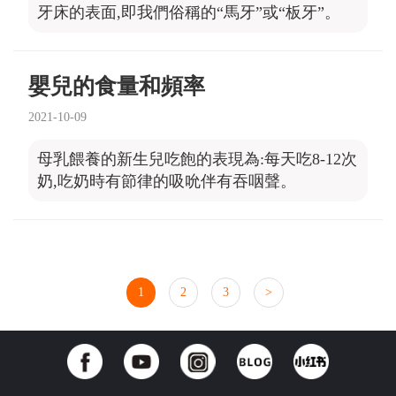
牙床的表面,即我們俗稱的“馬牙”或“板牙”。
嬰兒的食量和頻率
2021-10-09
母乳餵養的新生兒吃飽的表現為:每天吃8-12次
奶,吃奶時有節律的吸吮伴有吞咽聲。
1
2
3
>