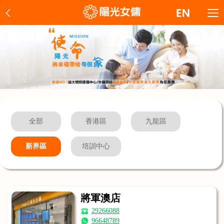
全部
香港區
九龍區
新界區
培訓中心
將軍澳店
29266088
96648789