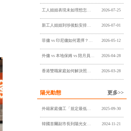
工人姐姐表現未如理想怎麼辦？僱主溝通、改善及終止合約前懶人包
2026-07-25
新工人姐姐到埗後點安排？新手僱主工作分配懶人包
2026-07-01
菲傭 vs 印尼傭如何選擇？香港僱主常見考慮因素
2026-05-12
外傭 vs 本地保姆 vs 陪月員：香港家庭應如何選擇？
2026-04-28
香港雙職家庭如何解決照顧問題？請外傭是否最適合？
2026-03-28
陽光動態
更多>>
外籍家庭傭工「規定最低工資」上調至$5,100及膳食津貼維持不變
2025-09-30
韓國首爾副市長到陽光女傭中心進行企業拜訪
2024-11-21