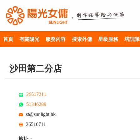
首頁
有關陽光
服務內容
搜索外傭
星級服務
培訓課
沙田第二分店
26517211
51346288
st@sunlight.hk
26516711
地址：