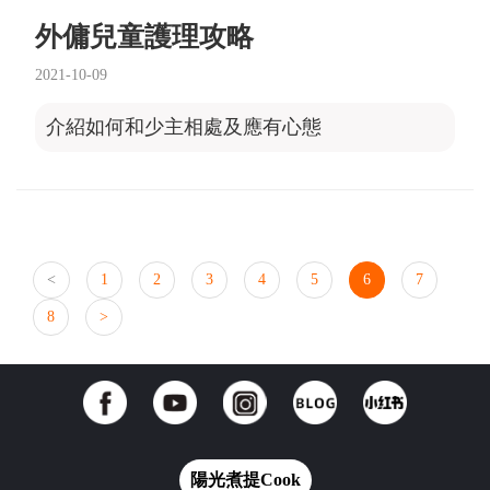
外傭兒童護理攻略
2021-10-09
介紹如何和少主相處及應有心態
<
1
2
3
4
5
6
7
8
>
陽光煮提Cook