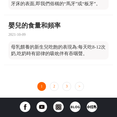
牙床的表面,即我們俗稱的“馬牙”或“板牙”。
嬰兒的食量和頻率
2021-10-09
母乳餵養的新生兒吃飽的表現為:每天吃8-12次
奶,吃奶時有節律的吸吮伴有吞咽聲。
1
2
3
>