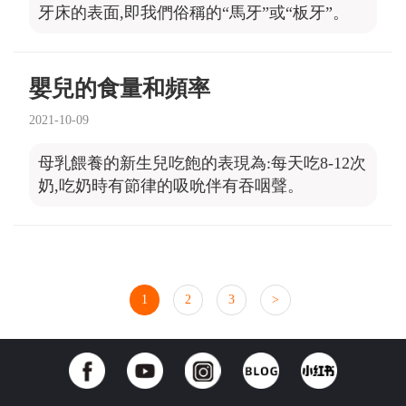
牙床的表面,即我們俗稱的“馬牙”或“板牙”。
嬰兒的食量和頻率
2021-10-09
母乳餵養的新生兒吃飽的表現為:每天吃8-12次
奶,吃奶時有節律的吸吮伴有吞咽聲。
1
2
3
>