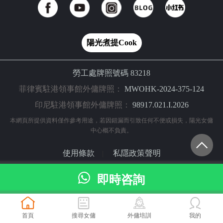
陽光煮提Cook
勞工處牌照號碼 83218
菲律賓駐港領事館外傭牌照：
MWOHK-2024-375-124
印尼駐港領事館外傭牌照：
98917.021.I.2026
本網頁所提供資料僅作參考用途，若因錯漏而引致任何不便或損失，陽光女傭
中心概不負責。
使用條款
私隱政策聲明
|
© 2024 陽光網（亞洲）科技有限公司 版權所有
即時咨詢
首頁
搜尋女傭
外傭培訓
我的