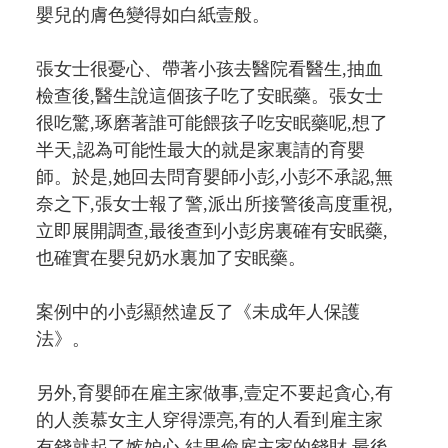
嬰兒的膚色變得如白紙壹般。
張女士很憂心、帶著小孩去醫院看醫生,抽血
檢查後,醫生說這個孩子吃了安眠藥。張女士
很吃驚,琢磨著誰可能餵孩子吃安眠藥呢,想了
半天,認為可能性最大的就是家裏請的育嬰
師。於是,她回去問育嬰師小彭,小彭不承認,無
奈之下,張女士報了警,派出所接警後高度重視,
立即展開調查,最後查到小彭房裏確有安眠藥,
也確實在嬰兒奶水裏加了安眠藥。
案例中的小彭顯然違反了《未成年人保護
法》。
另外,育嬰師在雇主家做事,壹定不要起貪心,有
的人羨慕女主人穿得漂亮,有的人看到雇主家
有錢就起了嫉妒心,結果偷雇主家的錢財,最後