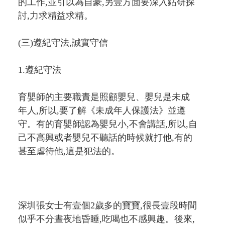
的工作,並引以為自豪,另壹方面要深入鉆研探
討,力求精益求精。
(三)遵紀守法,誠實守信
1.遵紀守法
育嬰師的主要職責是照顧嬰兒、嬰兒是未成
年人,所以,要了解《未成年人保護法》並遵
守。有的育嬰師認為嬰兒小,不會講話,所以,自
己不高興或者嬰兒不聽話的時候就打他,有的
甚至虐待他,這是犯法的。
深圳張女士有壹個2歲多的寶寶,很長壹段時間
似乎不分晝夜地昏睡,吃喝也不感興趣。後來,