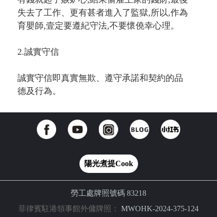
失去了工作、更有甚者進入了監獄,所以,作為
育嬰師,壹定要遵紀守法,不要懷僥幸心理。
2.誠實守信
誠實守信即真實無欺、遵守承諾和契約的品
德及行為。
陽光煮提Cook
勞工處牌照號碼 83218
菲律賓駐港領事館外傭牌照：
MWOHK-2024-375-124