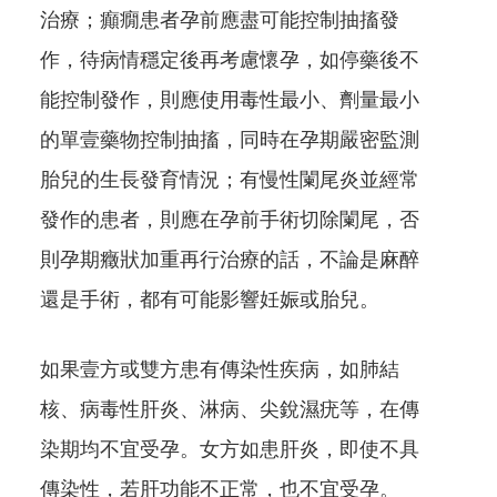
治療；癲癇患者孕前應盡可能控制抽搐發
作，待病情穩定後再考慮懷孕，如停藥後不
能控制發作，則應使用毒性最小、劑量最小
的單壹藥物控制抽搐，同時在孕期嚴密監測
胎兒的生長發育情況；有慢性闌尾炎並經常
發作的患者，則應在孕前手術切除闌尾，否
則孕期癥狀加重再行治療的話，不論是麻醉
還是手術，都有可能影響妊娠或胎兒。
如果壹方或雙方患有傳染性疾病，如肺結
核、病毒性肝炎、淋病、尖銳濕疣等，在傳
染期均不宜受孕。女方如患肝炎，即使不具
傳染性，若肝功能不正常，也不宜受孕。