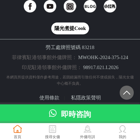
陽光煮提Cook
勞工處牌照號碼 83218
菲律賓駐港領事館外傭牌照：
MWOHK-2024-375-124
印尼駐港領事館外傭牌照：
98917.021.I.2026
本網頁所提供資料僅作參考用途，若因錯漏而引致任何不便或損失，陽光女傭
中心概不負責。
使用條款
私隱政策聲明
|
© 2024 陽光網（亞洲）科技有限公司 版權所有
即時咨詢
首頁
搜尋女傭
外傭培訓
我的