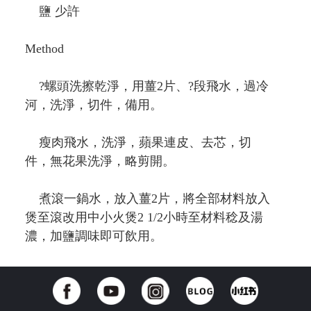
鹽 少許
Method
?螺頭洗擦乾淨，用薑2片、?段飛水，過冷
河，洗淨，切件，備用。
瘦肉飛水，洗淨，蘋果連皮、去芯，切
件，無花果洗淨，略剪開。
煮滾一鍋水，放入薑2片，將全部材料放入
煲至滾改用中小火煲2 1/2小時至材料稔及湯
濃，加鹽調味即可飲用。