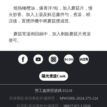
燒熱橄欖油，爆香洋?粒，加入蘑菇片，慢
火炒香。加入上湯及鮮忌廉拌勻，煮滾，稍
涼後，置攪拌機中將蘑菇攪成茸。
蘑菇茸湯倒回鍋中，加入剩餘蘑菇片煮滾
便可。
陽光煮提Cook
勞工處牌照號碼 83218
菲律賓駐港領事館外傭牌照：
MWOHK-2024-375-124
印尼駐港領事館外傭牌照：
98917.021.I.2026