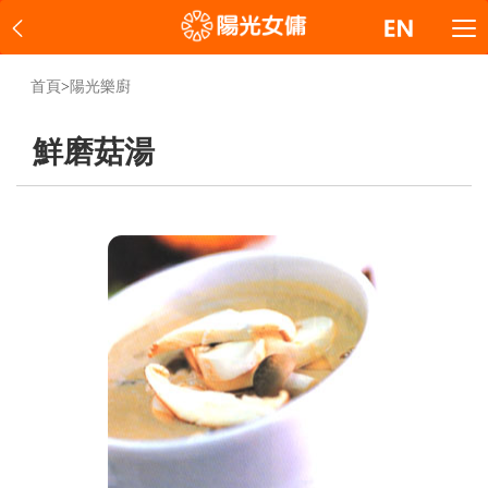
首頁
>
陽光樂廚
鮮磨菇湯