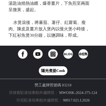
湯匙油燒熱油鑊，爆香薑片，下魚煎至兩面
呈微黃，盛起。
水煲滾後，將蕃茄、薯仔、紅蘿蔔、瘦
肉、陳皮及薑片放入煲內以慢火煲小時後，
下紅衫魚煲30分鐘，以鹽調味，即成。
陽光煮提Cook
勞工處牌照號碼 83218
菲律賓駐港領事館外傭牌照：
MWOHK-2024-375-124
印尼駐港領事館外傭牌照：
98917.021.I.2026