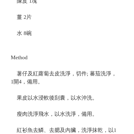
陳皮 1塊
薑 2片
水 8碗
Method
薯仔及紅蘿蔔去皮洗淨，切件; 蕃茄洗淨，
1開4，備用。
果皮以水浸軟後刮囊，以水沖洗。
瘦肉洗淨飛水，以水洗淨，備用。
紅衫魚去鱗、去腮及內臟，洗淨抹乾，以1