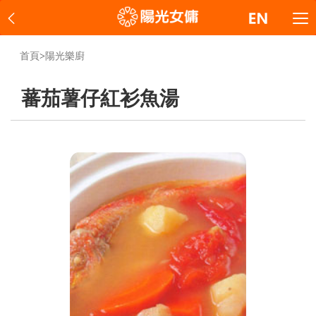
首頁
>
陽光樂廚
蕃茄薯仔紅衫魚湯