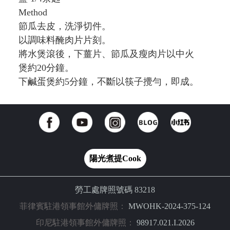
Method
節瓜去皮，洗淨切件。
以調味料醃肉片片刻。
將水煲滾後，下薑片、節瓜及瘦肉片以中火
煲約20分鐘。
下鹹蛋煲約5分鐘，不斷以筷子攪勻，即成。
陽光煮提Cook
勞工處牌照號碼 83218
菲律賓駐港領事館外傭牌照：
MWOHK-2024-375-124
印尼駐港領事館外傭牌照：
98917.021.I.2026