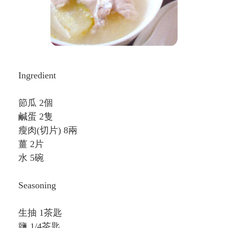
Ingredient
節瓜 2個
鹹蛋 2隻
瘦肉(切片) 8兩
薑 2片
水 5碗
Seasoning
生抽 1茶匙
鹽 1/4茶匙