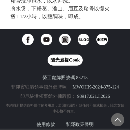
豬骨洗淨飛水，以水沖洗。
將水煲，下粉葛、淮山、眉豆及豬骨以慢火
煲1 1/2小時，以鹽調味，即成。
陽光煮提Cook
勞工處牌照號碼 83218
菲律賓駐港領事館外傭牌照：
MWOHK-2024-375-124
印尼駐港領事館外傭牌照：
98917.021.I.2026
本網頁所提供資料僅作參考用途，若因錯漏而引致任何不便或損失，陽光女傭
中心概不負責。
使用條款
私隱政策聲明
|