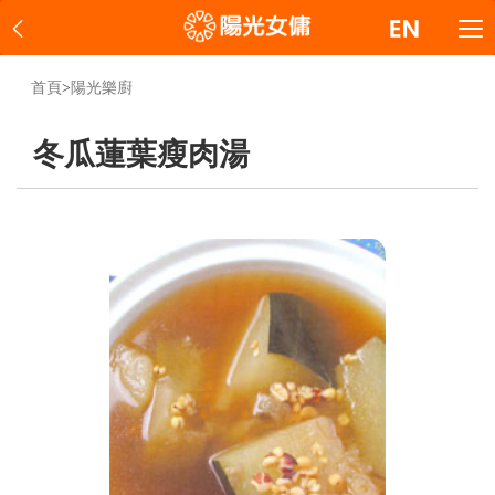
首頁
>
陽光樂廚
冬瓜蓮葉瘦肉湯