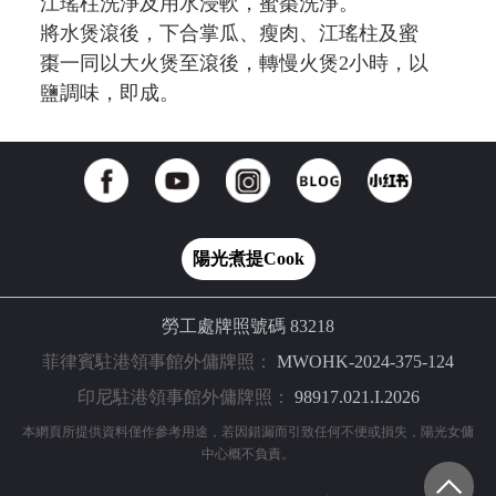
江瑤柱洗淨及用水浸軟，蜜棗洗淨。
將水煲滾後，下合掌瓜、瘦肉、江瑤柱及蜜
棗一同以大火煲至滾後，轉慢火煲2小時，以
鹽調味，即成。
陽光煮提Cook
勞工處牌照號碼 83218
菲律賓駐港領事館外傭牌照：
MWOHK-2024-375-124
印尼駐港領事館外傭牌照：
98917.021.I.2026
本網頁所提供資料僅作參考用途，若因錯漏而引致任何不便或損失，陽光女傭
中心概不負責。