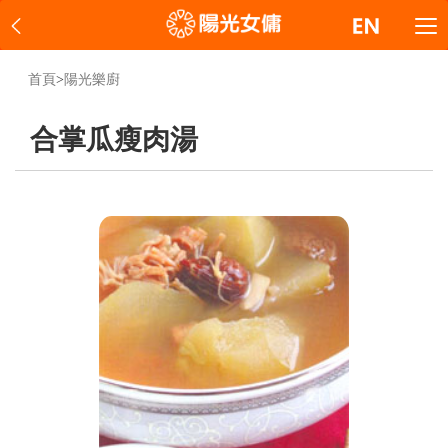
首頁
>
陽光樂廚
合掌瓜瘦肉湯