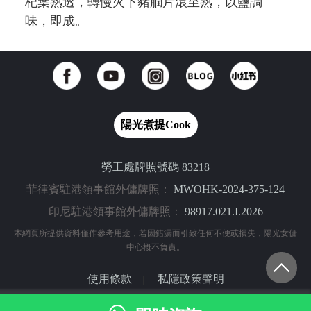
杞葉熟透，轉慢火下豬膶片滾至熟，以鹽調
味，即成。
陽光煮提Cook
勞工處牌照號碼 83218
菲律賓駐港領事館外傭牌照：
MWOHK-2024-375-124
印尼駐港領事館外傭牌照：
98917.021.I.2026
本網頁所提供資料僅作參考用途，若因錯漏而引致任何不便或損失，陽光女傭
中心概不負責。
使用條款
私隱政策聲明
|
© 2024 陽光網（亞洲）科技有限公司 版權所有