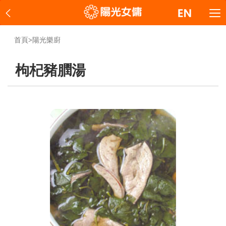
首頁
>
陽光樂廚
枸杞豬膶湯