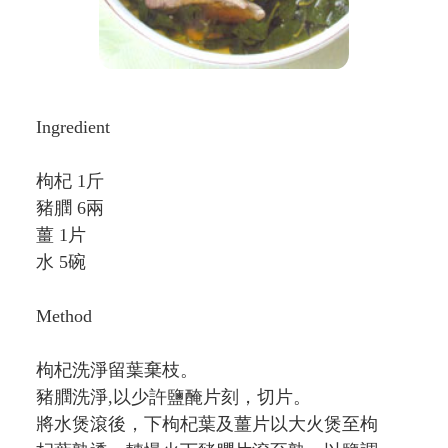
Ingredient
枸杞 1斤
豬膶 6兩
薑 1片
水 5碗
Method
枸杞洗淨留葉棄枝。
豬膶洗淨,以少許鹽醃片刻，切片。
將水煲滾後，下枸杞葉及薑片以大火煲至枸