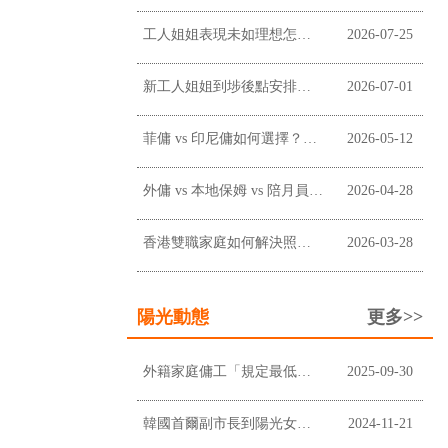
工人姐姐表現未如理想怎麼辦？僱主溝通、改善及終止合約前懶人包
2026-07-25
新工人姐姐到埗後點安排？新手僱主工作分配懶人包
2026-07-01
菲傭 vs 印尼傭如何選擇？香港僱主常見考慮因素
2026-05-12
外傭 vs 本地保姆 vs 陪月員：香港家庭應如何選擇？
2026-04-28
香港雙職家庭如何解決照顧問題？請外傭是否最適合？
2026-03-28
陽光動態
更多>>
外籍家庭傭工「規定最低工資」上調至$5,100及膳食津貼維持不變
2025-09-30
韓國首爾副市長到陽光女傭中心進行企業拜訪
2024-11-21