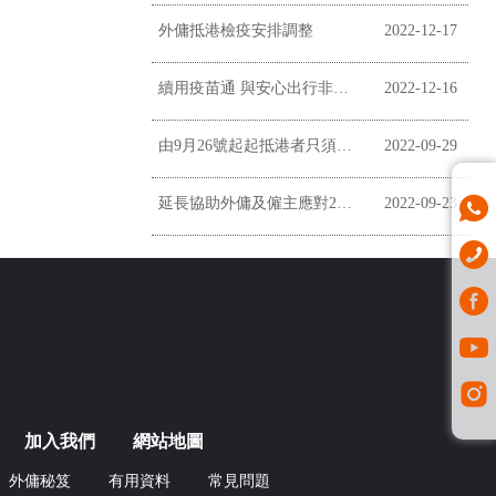
外傭抵港檢疫安排調整
2022-12-17
續用疫苗通 與安心出行非掛鉤
2022-12-16
由9月26號起起抵港者只須居家監察三日
2022-09-29
延長協助外傭及僱主應對2019冠狀病毒病疫情
2022-09-23
加入我們
網站地圖
外傭秘笈
有用資料
常見問題