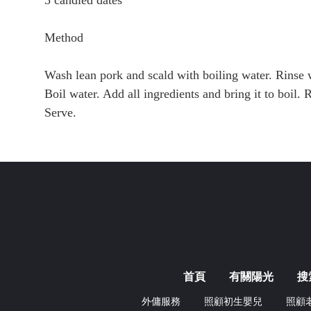
5 candied dates
Method
Wash lean pork and scald with boiling water. Rinse w
Boil water. Add all ingredients and bring it to boil
Serve.
首頁
有關陽光
搜
外傭服務
照顧初生嬰兒
照顧