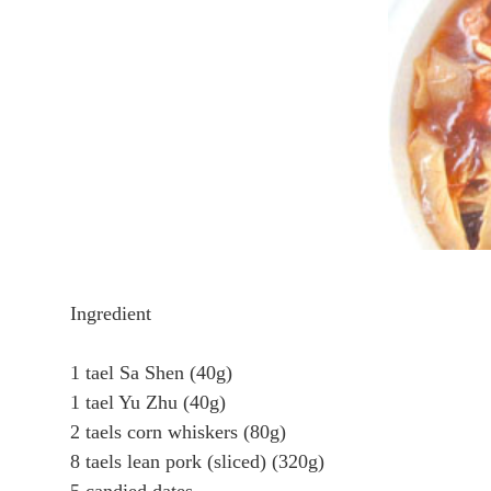
Ingredient
1 tael Sa Shen (40g)
1 tael Yu Zhu (40g)
2 taels corn whiskers (80g)
8 taels lean pork (sliced) (320g)