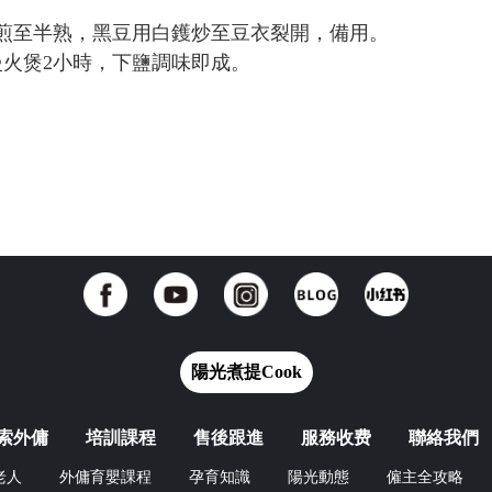
煎至半熟，黑豆用白鑊炒至豆衣裂開，備用。
慢火煲2小時，下鹽調味即成。
陽光煮提Cook
索外傭
培訓課程
售後跟進
服務收费
聯絡我們
老人
外傭育嬰課程
孕育知識
陽光動態
僱主全攻略