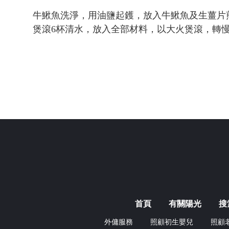
牛鰍魚洗淨，用油鹽起鑊，放入牛鰍魚及生薑片
煲滾6杯清水，放入全部材料，以大火煲滾，轉
首頁
有關陽光
搜
外傭服務
照顧初生嬰兒
照顧