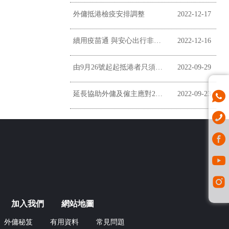
外傭抵港檢疫安排調整
2022-12-17
續用疫苗通 與安心出行非掛鉤
2022-12-16
由9月26號起起抵港者只須居家監察三日
2022-09-29
延長協助外傭及僱主應對2019冠狀病毒病疫情
2022-09-23
加入我們
網站地圖
外傭秘笈
有用資料
常見問題