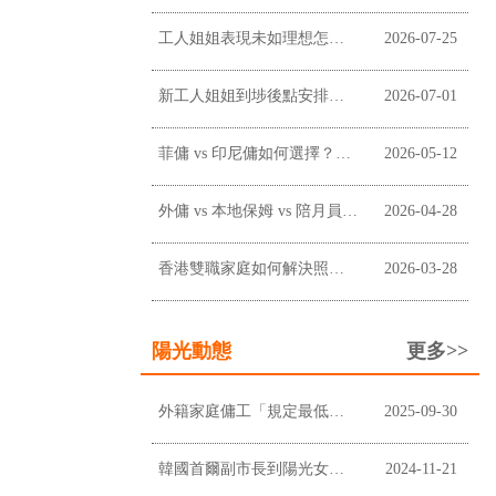
工人姐姐表現未如理想怎麼辦？僱主溝通、改善及終止合約前懶人包
2026-07-25
新工人姐姐到埗後點安排？新手僱主工作分配懶人包
2026-07-01
菲傭 vs 印尼傭如何選擇？香港僱主常見考慮因素
2026-05-12
外傭 vs 本地保姆 vs 陪月員：香港家庭應如何選擇？
2026-04-28
香港雙職家庭如何解決照顧問題？請外傭是否最適合？
2026-03-28
陽光動態
更多>>
外籍家庭傭工「規定最低工資」上調至$5,100及膳食津貼維持不變
2025-09-30
韓國首爾副市長到陽光女傭中心進行企業拜訪
2024-11-21