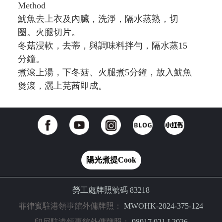
Method
魷魚去上衣及內臟，洗淨，隔水蒸熟，切
圈。火腿切片。
冬菇浸軟，去蒂，與調味料拌勻，隔水蒸15
分鐘。
煮滾上湯，下冬菇、火腿煮5分鐘，放入魷魚
煲滾，灑上芫茜即成。
陽光煮提Cook
勞工處牌照號碼 83218
菲律賓駐港領事館外傭牌照：
MWOHK-2024-375-124
印尼駐港領事館外傭牌照：
98917.021.I.2026