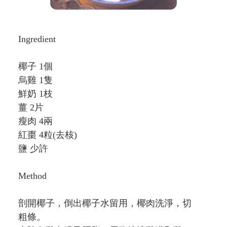
Ingredient
椰子 1個
烏雞 1隻
鮮奶 1枝
薑 2片
瘦肉 4兩
紅棗 4粒(去核)
鹽 少許
Method
剖開椰子，倒出椰子水留用，椰肉洗淨，切
粗條。