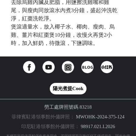
去除烏雞內臟及肥脂，用鹽擦洗雞嘴和雞
尾，與瘦肉同放滾水內煮3分鐘，盛起沖洗乾
淨，紅棗洗乾淨。
煲滾適量水，放入椰子水、椰肉、瘦肉、烏
雞、薑片和紅棗煲10分鐘，改慢火再煲2小
時，加入鮮奶，待微滾，下鹽調味。
陽光煮提Cook
勞工處牌照號碼 83218
菲律賓駐港領事館外傭牌照：
MWOHK-2024-375-124
印尼駐港領事館外傭牌照：
98917.021.I.2026
本網頁所提供資料僅作參考用途，若因錯漏而引致任何不便或損失，陽光女傭