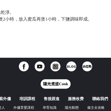
洗乾淨。
煲2小時，放入蜜瓜再煲1小時，下鹽調味即成。
陽光煮提Cook
索外傭
培訓課程
售後跟進
服務收费
聯絡我們
老人
外傭育嬰課程
孕育知識
陽光動態
僱主全攻略