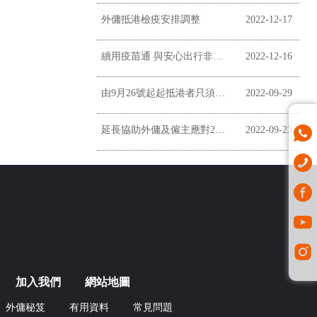
外傭抵港檢疫安排調整
2022-12-17
續用疫苗通 與安心出行非掛鉤
2022-12-16
由9月26號起起抵港者只須居家監察三日
2022-09-29
延長協助外傭及僱主應對2019冠狀病毒病疫情
2022-09-23
加入我們
網站地圖
外傭秘笈
有用資料
常見問題