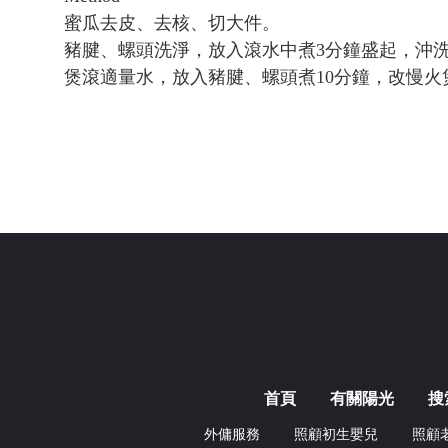
蜜瓜去皮、去核、切大件。
豬腱、螺頭洗淨，放入滾水中煮3分鐘盛起，沖
煲滾適量水，放入豬腱、螺頭煮10分鐘，改慢火
首頁
有關陽光
搜
外傭服務
照顧初生嬰兒
照顧