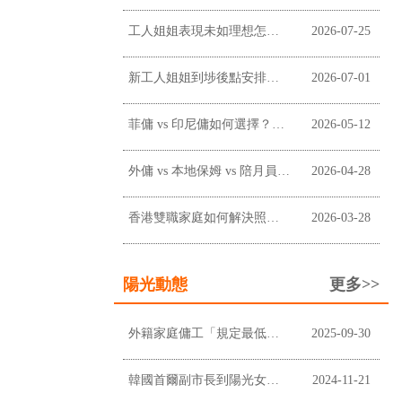
工人姐姐表現未如理想怎麼辦？僱主溝通、改善及終止合約前懶人包
2026-07-25
新工人姐姐到埗後點安排？新手僱主工作分配懶人包
2026-07-01
菲傭 vs 印尼傭如何選擇？香港僱主常見考慮因素
2026-05-12
外傭 vs 本地保姆 vs 陪月員：香港家庭應如何選擇？
2026-04-28
香港雙職家庭如何解決照顧問題？請外傭是否最適合？
2026-03-28
陽光動態
更多>>
外籍家庭傭工「規定最低工資」上調至$5,100及膳食津貼維持不變
2025-09-30
韓國首爾副市長到陽光女傭中心進行企業拜訪
2024-11-21