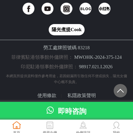
陽光煮提Cook
勞工處牌照號碼 83218
菲律賓駐港領事館外傭牌照：
MWOHK-2024-375-124
印尼駐港領事館外傭牌照：
98917.021.I.2026
本網頁所提供資料僅作參考用途，若因錯漏而引致任何不便或損失，陽光女傭
中心概不負責。
使用條款
私隱政策聲明
|
© 2024 陽光網（亞洲）科技有限公司 版權所有
即時咨詢
首頁
搜尋女傭
外傭培訓
我的