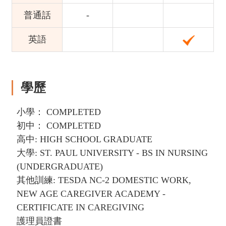
普通話
-
英語
學歷
小學： COMPLETED
初中： COMPLETED
高中: HIGH SCHOOL GRADUATE
大學: ST. PAUL UNIVERSITY - BS IN NURSING
(UNDERGRADUATE)
其他訓練: TESDA NC-2 DOMESTIC WORK,
NEW AGE CAREGIVER ACADEMY -
CERTIFICATE IN CAREGIVING
護理員證書