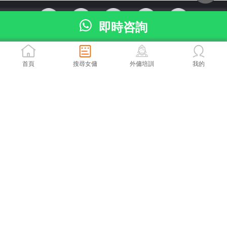
即時咨詢
陽光煮提Cook
首頁
搜尋女傭
外傭培訓
我的
勞工處牌照號碼 83218
菲律賓駐港領事館外傭牌照：
MWOHK-2024-375-124
印尼駐港領事館外傭牌照：
98917.021.I.2026
本網頁所提供資料僅作參考用途，若因錯漏而引致任何不便或損失，陽光女傭
中心概不負責。
使用條款
私隱政策聲明
|
© 2024 陽光網（亞洲）科技有限公司 版權所有