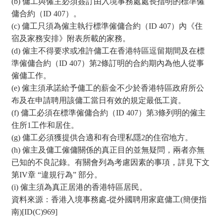
(b) 傭工與僱主必須簽訂由入境事務處處長指明的標準僱
傭合約（ID 407）。
(c) 傭工只須為僱主執行標準僱傭合約（ID 407）內《住
宿及家務安排》附表所載的家務。
(d) 僱主不得要求或准許傭工在香港特區逗留期間及在標
準僱傭合約（ID 407）第2條訂明的合約期內為他人從事
僱傭工作。
(e) 僱主須承諾給予傭工的薪金不少於香港特區政府所公
布及在申請聘用該傭工當日有效的規定最低工資。
(f) 傭工必須在標準僱傭合約（ID 407）第3條列明的僱主
住所1工作和居住。
(g) 傭工必須獲提供合適和有合理私隱2的住宿地方。
(h) 僱主及傭工僱傭關係的真正目的並無疑問，兩者亦無
已知的不良記錄。有關會列為考慮因素的事項，詳見下文
第IV章 “違規行為” 部分。
(i) 僱主須為真正居港的香港特區居民。
資料來源：香港入境事務處-從外國聘用家庭傭工(簡便指
南)[ID(C)969]