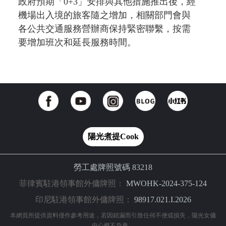
政府預期「0+3」安排與其他措施推出後，經
機場出入境的旅客隨之增加，相關部門會與
各公共交通服務營辦商保持緊密聯繫，按需
要增加班次和延長服務時間。
陽光煮提Cook
勞工處牌照號碼 83218
菲律賓駐港領事館外傭牌照：
MWOHK-2024-375-124
印尼駐港領事館外傭牌照：
98917.021.I.2026
本網頁所提供資料僅作參考用途，若因錯漏而引致任何不便或損失，陽光女傭
中心概不負責。