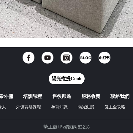
陽光煮提Cook
索外傭
培訓課程
售後跟進
服務收费
聯絡我們
老人
外傭育嬰課程
孕育知識
陽光動態
僱主全攻略
勞工處牌照號碼 83218