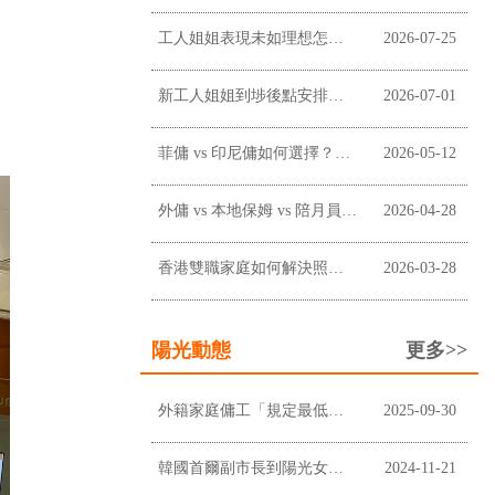
工人姐姐表現未如理想怎麼辦？僱主溝通、改善及終止合約前懶人包
2026-07-25
新工人姐姐到埗後點安排？新手僱主工作分配懶人包
2026-07-01
菲傭 vs 印尼傭如何選擇？香港僱主常見考慮因素
2026-05-12
外傭 vs 本地保姆 vs 陪月員：香港家庭應如何選擇？
2026-04-28
香港雙職家庭如何解決照顧問題？請外傭是否最適合？
2026-03-28
陽光動態
更多>>
外籍家庭傭工「規定最低工資」上調至$5,100及膳食津貼維持不變
2025-09-30
韓國首爾副市長到陽光女傭中心進行企業拜訪
2024-11-21