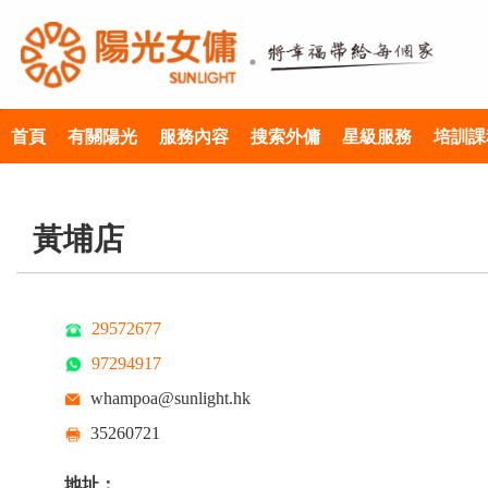
首頁
有關陽光
服務內容
搜索外傭
星級服務
培訓課
黃埔店
29572677
97294917
whampoa@sunlight.hk
35260721
地址：