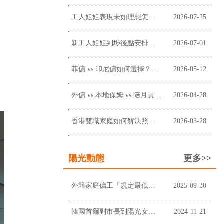
工人姐姐表現未如理想怎麼辦？僱主溝通、改善及終止合約前懶人包
2026-07-25
新工人姐姐到埗後點安排？新手僱主工作分配懶人包
2026-07-01
菲傭 vs 印尼傭如何選擇？香港僱主常見考慮因素
2026-05-12
外傭 vs 本地保姆 vs 陪月員：香港家庭應如何選擇？
2026-04-28
香港雙職家庭如何解決照顧問題？請外傭是否最適合？
2026-03-28
陽光動態
更多>>
外籍家庭傭工「規定最低工資」上調至$5,100及膳食津貼維持不變
2025-09-30
韓國首爾副市長到陽光女傭中心進行企業拜訪
2024-11-21