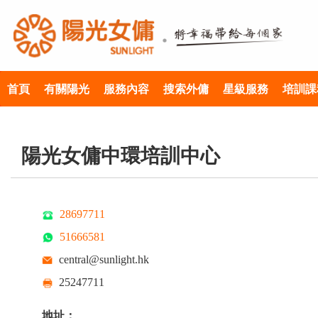
首頁
有關陽光
服務內容
搜索外傭
星級服務
培訓課
陽光女傭中環培訓中心
28697711
51666581
central@sunlight.hk
25247711
地址：