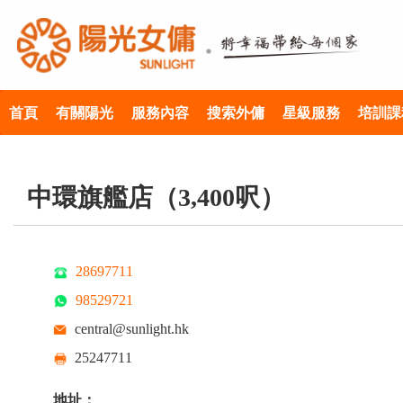
首頁
有關陽光
服務內容
搜索外傭
星級服務
培訓課
中環旗艦店（3,400呎）
28697711
98529721
central@sunlight.hk
25247711
地址：