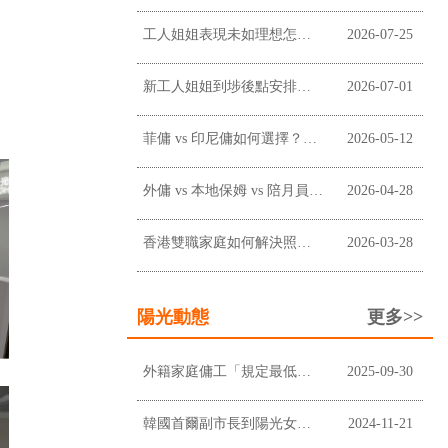
工人姐姐表現未如理想怎麼辦？僱主溝通、改善及終止合約前懶人包
2026-07-25
新工人姐姐到埗後點安排？新手僱主工作分配懶人包
2026-07-01
菲傭 vs 印尼傭如何選擇？香港僱主常見考慮因素
2026-05-12
外傭 vs 本地保姆 vs 陪月員：香港家庭應如何選擇？
2026-04-28
香港雙職家庭如何解決照顧問題？請外傭是否最適合？
2026-03-28
陽光動態
更多>>
外籍家庭傭工「規定最低工資」上調至$5,100及膳食津貼維持不變
2025-09-30
韓國首爾副市長到陽光女傭中心進行企業拜訪
2024-11-21