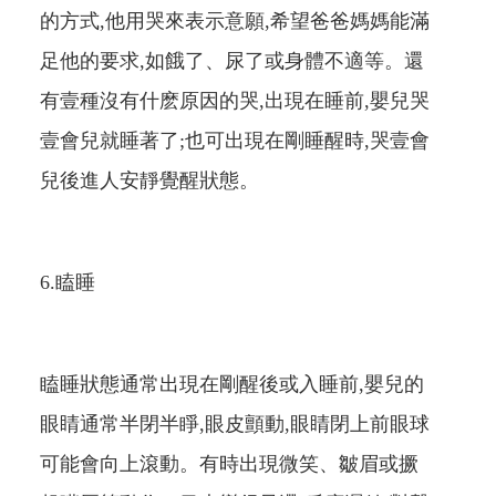
的方式,他用哭來表示意願,希望爸爸媽媽能滿
足他的要求,如餓了、尿了或身體不適等。還
有壹種沒有什麽原因的哭,出現在睡前,嬰兒哭
壹會兒就睡著了;也可出現在剛睡醒時,哭壹會
兒後
進人安靜覺醒狀態。
6.瞌睡
瞌睡狀態通常出現在剛醒後或入睡前,嬰兒的
眼睛通常半閉半睜,眼皮顫動,眼睛閉上前眼球
可能會向上滾動。有時出現微笑、皺眉或撅