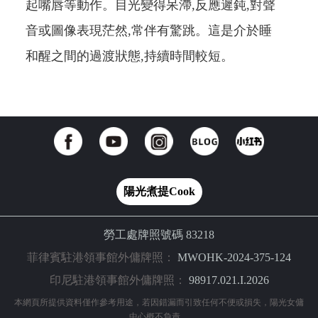
起嘴唇等動作。目光變得呆滯,反應遲鈍,對聲
音或圖像表現茫然,常伴有驚跳。這是介於睡
和醒之間的過渡狀態,持續時間較短。
陽光煮提Cook
勞工處牌照號碼 83218
菲律賓駐港領事館外傭牌照：
MWOHK-2024-375-124
印尼駐港領事館外傭牌照：
98917.021.I.2026
本網頁所提供資料僅作參考用途，若因錯漏而引致任何不便或損失，陽光女傭
中心概不負責。