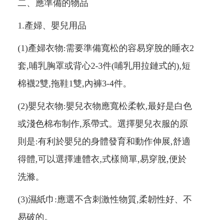
二、應準備的物品
1.產婦、嬰兒用品
(1)產婦衣物:需要準備寬松的容易穿脫的睡衣2
套,哺乳胸罩或背心2-3件(哺乳用拉鏈式的),短
棉襪2雙,拖鞋1雙,內褲3-4件。
(2)嬰兒衣物:嬰兒衣物應寬松柔軟,最好是白色
或淺色棉布制作,系帶式。選擇嬰兒衣服的原
則是:有利於嬰兒的身體發育和動作伸展,舒適
得體,可以選擇連體衣,式樣簡單,易穿脫,便於
洗滌。
(3)濕紙巾:應選不含刺激性物質,柔韌性好、不
易破的。