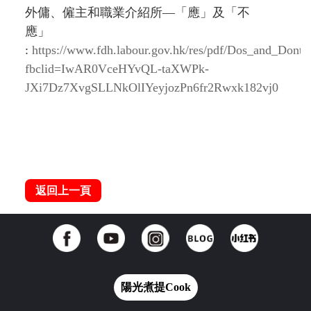
外傭、僱主和職業介紹所—「應」及「不
應」
:
https://www.fdh.labour.gov.hk/res/pdf/Dos_and_Donts
fbclid=IwAR0VceHYvQL-taXWPk-
JXi7Dz7XvgSLLNkOlIYeyjozPn6fr2Rwxk182vj0
返回上一頁
陽光煮提Cook