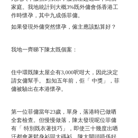
家庭。我地統計到大概3%既外傭會係香港工
作時懷孕，其中九成係菲傭。
如果發現外傭突然懷孕，僱主應該點算好？
我地一齊睇下陳太既個案：
住中環既陳太屋企有3,000呎咁大，因此決定
請女傭幫手。 點知五年前，佢「 中獎」，菲
傭被驗出在本港懷孕。
第一位菲傭當年23歲，單身，落港時已做哂
全套檢查。但慢慢做落，陳太發現呢位菲傭
有「 特別既衣著技巧」，即使三十幾度出哂
汗都會著鬆身衫同大碼衫。陳太開頭唔係好