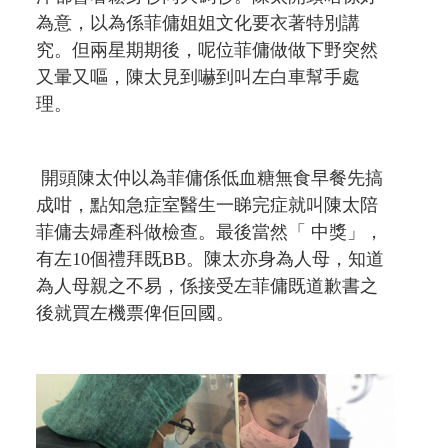
為意，以為係菲傭姐姐文化要衣著特別講
究。但兩星期期後，呢位菲傭做做下野突然
又暈又嘔，陳太見到嚇到叫左白車幫手處
理。
開頭陳太仲以為菲傭係低血糖無食早餐先搞
成咁，點知急症室醫生一睇完症就叫陳太陪
菲傭去婦產科做檢查。最後當然「 中獎」，
有左10個禮拜既BB。陳太亦身為人母，知道
為人母親之不易，係接受左菲傭既道歉書之
後就買左機票俾佢回國。