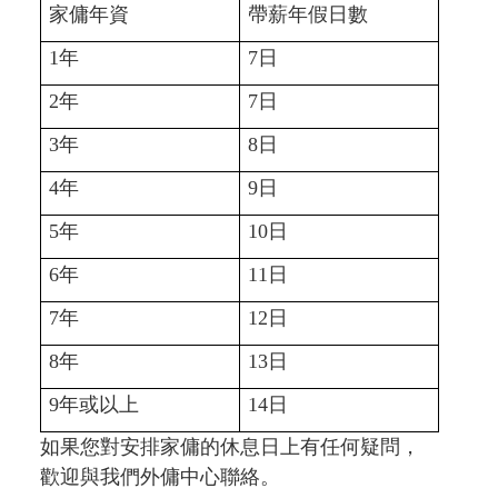
家傭年資
帶薪年假日數
年
日
1
7
年
日
2
7
年
日
3
8
年
日
4
9
年
日
5
10
年
日
6
11
年
日
7
12
年
日
8
13
年或以上
日
9
14
如果您對安排家傭的休息日上有任何疑問，
歡迎與我們外傭中心聯絡。