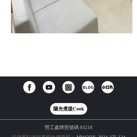
陽光煮提Cook
勞工處牌照號碼 83218