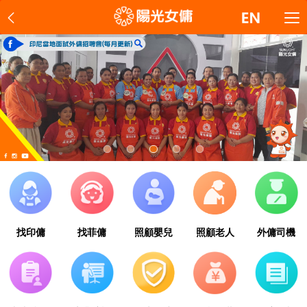
1
2
3
4
5
找印傭
找菲傭
照顧嬰兒
照顧老人
外傭司機