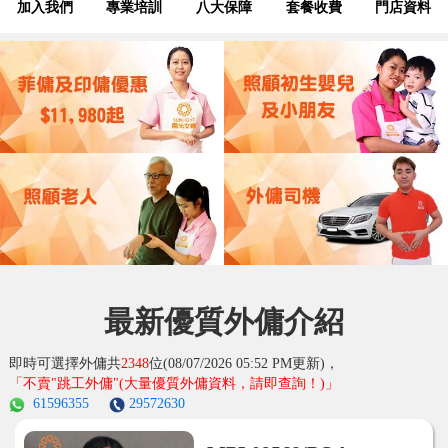
加入我們
專業培訓
八大保障
套餐收費
門店資料
最新優質外傭介紹
即時可選擇外傭共
2348
位(08/07/2026 05:52 PM更新)，
「不賣"跳工外傭"
(大量優質外傭資料，請即查詢！)
」
61596355
29572630