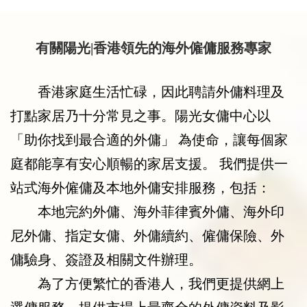
又夠醒目，最緊要係人品好好，好細心；佢
好努力照顧我地嘅小朋友陪伴佢玩，亦好比
心機幫我地照顧貓貓。agent Sophia好有
有關陽光|香港領先的海外僱傭服務專家
交代好幫得手，會根據我地嘅需要去揀選姐
姐嘅資料比我地參考，請到姐姐嘅前後佢都
比左好多有用嘅指引同建議比我地。store 
香港家庭生活忙碌，因此聘請外傭料理及
manager Bebe都係一個好有同理心又好關
打點家居乃十分常見之事。陽光女傭中心以
心客人嘅人。真心多謝你地幫手跟進我地請
姐姐嘅事宜，依家一切順利我地都好開心。
「助你找到最合適的外傭」 為使命，讓每個家
庭都能享有安心順暢的家居支援。 我們提供一
站式海外僱傭及本地外傭安排服務，包括：
本地完約外傭、海外菲律賓外傭、海外印
尼外傭、指定女傭、外傭續約、僱傭保險、外
傭驗身、簽證及相關文件辦理。
為了方便繁忙的香港人，我們更提供網上