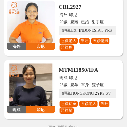
CBL2927
海外
印尼
20歲
屬雞
已婚
射手座
經驗:EX. INDONESIA 3 YRS
照顧老人
烹飪
照顧傷殘
海外
印尼
照顧狗
MTM11850/IFA
現成
印尼
23歲
屬羊
單身
雙子座
經驗:HONGKONG 2YRS SV
照顧幼童
照顧老人
烹飪
現成
印尼
照顧貓