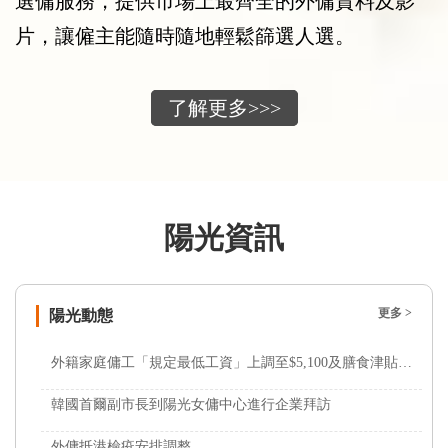
選傭服務，提供市場上最齊全的外傭資料及影
片，讓僱主能隨時隨地輕鬆篩選人選。
了解更多>>>
陽光資訊
更多 >
陽光動態
外籍家庭傭工「規定最低工資」上調至$5,100及膳食津貼維持不變
韓國首爾副市長到陽光女傭中心進行企業拜訪
外傭抵港檢疫安排調整