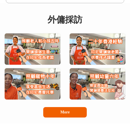
外傭採訪
陳小姐
陳
中介好好 提供寶貴專業意見又懂得了解顧
客需要，請到好姐姐會繼續介紹俾朋友 。
周小姐
周
More
我地透過陽光搵到個好好嘅印尼姐姐，勤力