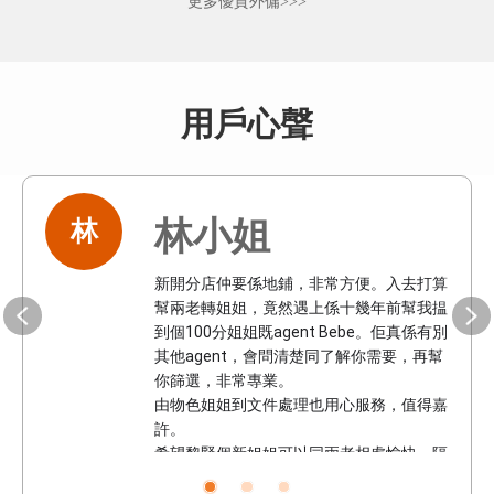
更多優質外傭>>>
用戶心聲
林小姐
林
新開分店仲要係地鋪，非常方便。入去打算
幫兩老轉姐姐，竟然遇上係十幾年前幫我揾
到個100分姐姐既agent Bebe。佢真係有別
其他agent，會問清楚同了解你需要，再幫
你篩選，非常專業。

由物色姐姐到文件處理也用心服務，值得嘉
許。

希望黎緊個新姐姐可以同兩老相處愉快，隔
年揾返你幫手續約。
1
2
3