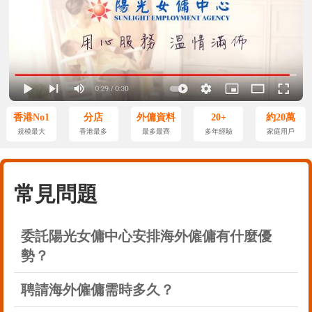
香港No1
分店
外傭資料
20+
約20萬
規模最大
香港最多
最多最齊
多年經驗
家庭用戶
常見問題
委託陽光女傭中心安排海外僱傭有什麼優
勢？
聘請海外僱傭需時多久？