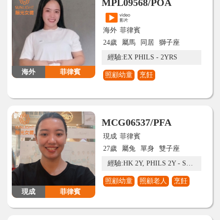
MPL09568/POA
海外
菲律賓
24歲
屬馬
同居
獅子座
經驗:EX PHILS - 2YRS
海外
菲律賓
照顧幼童
烹飪
MCG06537/PFA
現成
菲律賓
27歲
屬兔
單身
雙子座
經驗:HK 2Y, PHILS 2Y - SV- DEC 2 WEEKS REQUEST
照顧幼童
照顧老人
烹飪
現成
菲律賓