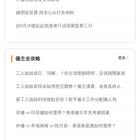
續用疫苗通 與安心出行非掛鉤
由9月26號起起抵港者只須居家監察三日
更多 >
僱主全攻略
工人姐姐成日「頂嘴」？先分清楚聽唔明，定係挑戰家規
工人姐姐表現未如理想怎麼辦？僱主溝通、改善及終止合約前懶人包
新工人姐姐到埗後點安排？新手僱主工作分配懶人包
菲傭 vs 印尼傭如何選擇？香港僱主常見考慮因素
外傭 vs 本地保姆 vs 陪月員：香港家庭應如何選擇？