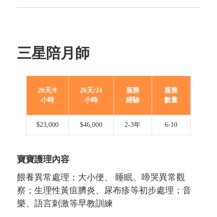
三星陪月師
26天/8
26天/24
服務
服務
小時
小時
經驗
數量
$23,000
$46,000
2-3年
6-10
寶寶護理內容
餵養異常處理；大小便、 睡眠、啼哭異常觀
察；生理性黃疽臍炎、尿布疹等初步處理；音
樂、語言刺激等早教訓練