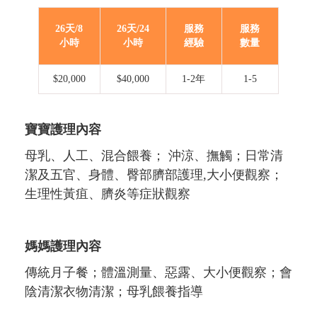
26天/8
26天/24
服務
服務
小時
小時
經驗
數量
$20,000
$40,000
1-2年
1-5
寶寶護理內容
母乳、人工、混合餵養； 沖涼、撫觸；日常清
潔及五官、身體、臀部臍部護理,大小便觀察；
生理性黃疽、臍炎等症狀觀察
媽媽護理內容
傳統月子餐；體溫測量、惡露、大小便觀察；會
陰清潔衣物清潔；母乳餵養指導