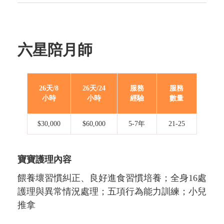
六星陪月師
26天/8
26天/24
服務
服務
小時
小時
經驗
數量
$30,000
$60,000
5-7年
21-25
寶寶護理內容
餵養壞習慣糾正、良好進食習慣培養；全身16處
護理與異常情況處理；五項行為能力訓練；小兒
推拿