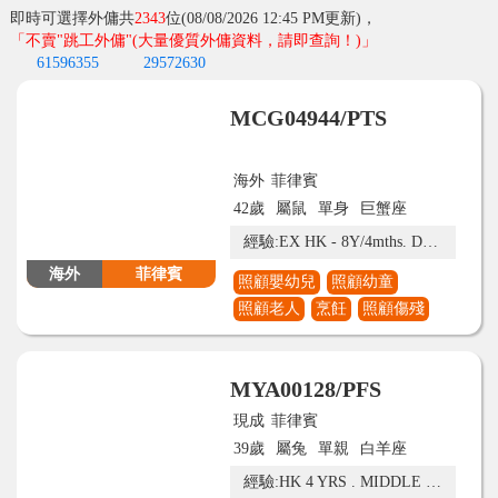
即時可選擇外傭共
2343
位(08/08/2026 12:45 PM更新)，
「不賣"跳工外傭"
(大量優質外傭資料，請即查詢！)
」
61596355
29572630
MCG04944/PTS
海外
菲律賓
42歲
屬鼠
單身
巨蟹座
經驗:EX HK - 8Y/4mths. Done 3rd dose COVID Vaccination
海外
菲律賓
照顧嬰幼兒
照顧幼童
照顧老人
烹飪
照顧傷殘
MYA00128/PFS
現成
菲律賓
39歲
屬兔
單親
白羊座
經驗:HK 4 YRS . MIDDLE EAST 5 YRS