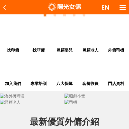
1
2
3
4
5
找印傭
找菲傭
照顧嬰兒
照顧老人
外傭司機
加入我們
專業培訓
八大保障
套餐收費
門店資料
最新優質外傭介紹