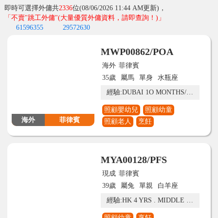
加入我們
專業培訓
八大保障
套餐收費
門店資料
最新優質外傭介紹
即時可選擇外傭共
2336
位(08/06/2026 11:44 AM更新)，
「不賣"跳工外傭"
(大量優質外傭資料，請即查詢！)
」
61596355
29572630
MWP00862/POA
海外
菲律賓
35歲
屬馬
單身
水瓶座
經驗:DUBAI 1O MONTHS/ PHILIPPINES 2YEARS / HAS TATTOO ON HER RIGHT ARM & LEFT NECK
照顧嬰幼兒
照顧幼童
海外
菲律賓
照顧老人
烹飪