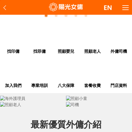
1
2
3
4
5
找印傭
找菲傭
照顧嬰兒
照顧老人
外傭司機